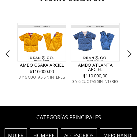
AMBO OSAKA ARCIEL
AMBO ATLANTA
AMBO
ARCIEL
$110.000,00
$110.000,00
3 Y 6 CUOTAS SIN INTERES
3 Y 6
3 Y 6 CUOTAS SIN INTERES
CATEGORÍAS PRINCIPALES
MUJER
HOMBRE
ACCESORIOS
MERCHANDIS