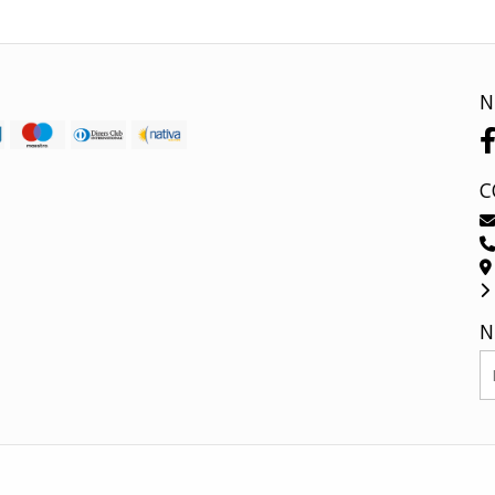
N
C
N