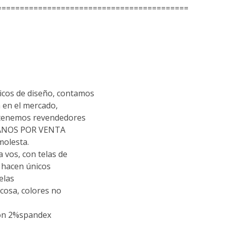
==========================================
cos de diseño, contamos
 en el mercado,
 tenemos revendedores
TANOS POR VENTA
molesta.
vos, con telas de
s hacen únicos
elas
scosa, colores no
don 2%spandex