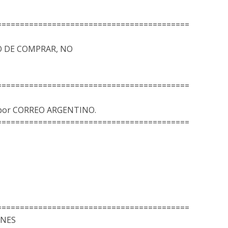
==========================================
 DE COMPRAR, NO
==========================================
s por CORREO ARGENTINO.
==========================================
==========================================
ONES