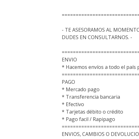
===========================
- TE ASESORAMOS AL MOMENTO
DUDES EN CONSULTARNOS. -
===========================
ENVIO
* Hacemos envíos a todo el paí
===========================
PAGO
* Mercado pago
* Transferencia bancaria
* Efectivo
* Tarjetas débito o crédito
* Pago facil / Rapipago
===========================
ENVIOS, CAMBIOS O DEVOLUCI