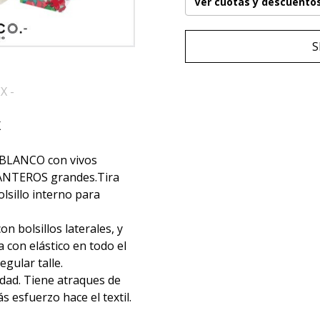
Ver cuotas y descuento
S
X -
X
r BLANCO con vivos
ANTEROS grandes.Tira
olsillo interno para
 bolsillos laterales, y
a con elástico en todo el
egular talle.
idad. Tiene atraques de
 esfuerzo hace el textil.