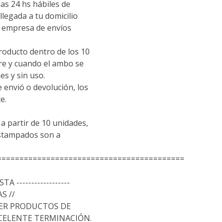
las 24 hs hábiles de
llegada a tu domicilio
empresa de envíos
roducto dentro de los 10
pre y cuando el ambo se
es y sin uso.
e envió o devolución, los
e.
 partir de 10 unidades,
estampados son a
==========================================
TA ------------------
S //
ER PRODUCTOS DE
XCELENTE TERMINACIÓN.