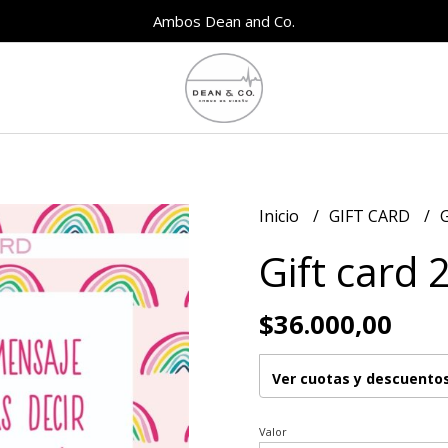
Ambos Dean and Co.
Inicio
GIFT CARD
G
Gift card 
$36.000,00
Ver cuotas y descuento
Valor