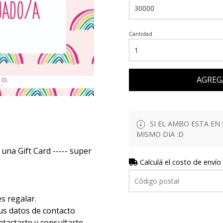
Cantidad
AGREG
SI EL AMBO ESTA EN 
MISMO DIA :D
una Gift Card ----- super
Calculá el costo de envío
s regalar.
tus datos de contacto
tactarte y consultarte