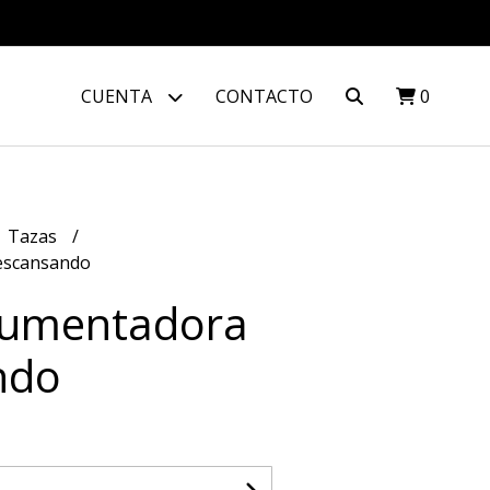
CUENTA
CONTACTO
0
Tazas
escansando
rumentadora
ndo